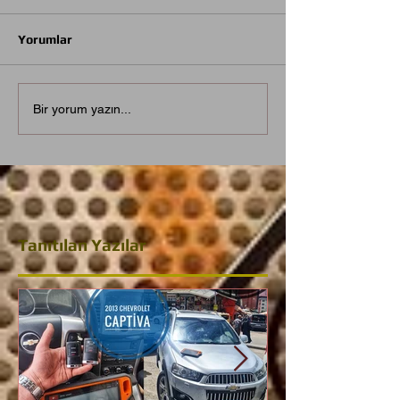
Yorumlar
Bir yorum yazın...
Tanıtılan Yazılar