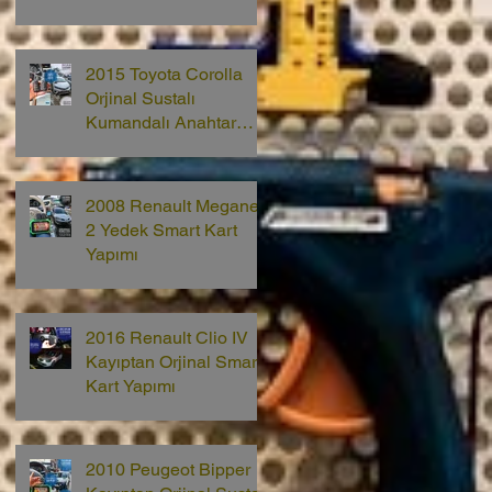
2015 Toyota Corolla
Orjinal Sustalı
Kumandalı Anahtar
Yapımı
2008 Renault Megane
2 Yedek Smart Kart
Yapımı
2016 Renault Clio IV
Kayıptan Orjinal Smart
Kart Yapımı
2010 Peugeot Bipper