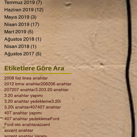
Temmuz 2019
(7)
7 yazı
Haziran 2019
(12)
12 yazı
Mayıs 2019
(3)
3 yazı
Nisan 2019
(17)
17 yazı
Mart 2019
(5)
5 yazı
Ağustos 2018
(1)
1 yazı
Nisan 2018
(1)
1 yazı
Ağustos 2017
(5)
5 yazı
Etiketlere Göre Ara
2008 fiat linea anahtar
2012 bmw anahtar
206
206 anahtar
207
207 anahtar
3.20
3.20 anahtar
3.20 anahtar yapımı
3.20 anahtar yedekleme
3.20i
3.20i anahtar
407
407 anahtar
407 anahtar yapımı
407 anahtar yedekleme
Ford
Ford oto anahtar
accent
accent anahtar
accent anahtar yapımı