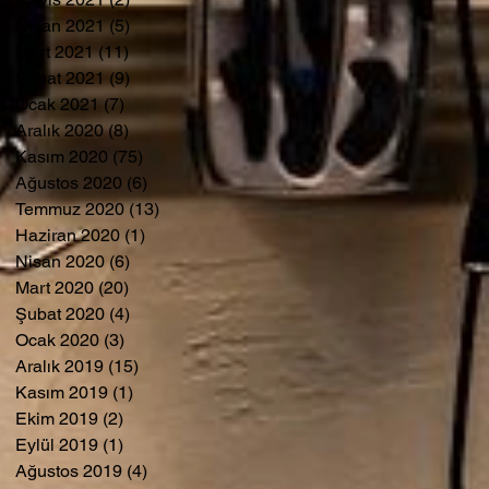
Nisan 2021
(5)
5 yazı
Mart 2021
(11)
11 yazı
Şubat 2021
(9)
9 yazı
Ocak 2021
(7)
7 yazı
Aralık 2020
(8)
8 yazı
Kasım 2020
(75)
75 yazı
Ağustos 2020
(6)
6 yazı
Temmuz 2020
(13)
13 yazı
Haziran 2020
(1)
1 yazı
Nisan 2020
(6)
6 yazı
Mart 2020
(20)
20 yazı
Şubat 2020
(4)
4 yazı
Ocak 2020
(3)
3 yazı
Aralık 2019
(15)
15 yazı
Kasım 2019
(1)
1 yazı
Ekim 2019
(2)
2 yazı
Eylül 2019
(1)
1 yazı
Ağustos 2019
(4)
4 yazı