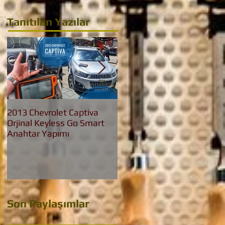
Tanıtılan Yazılar
2013 Chevrolet Captiva
2016 Bmw 3.20 İed Yeni
Orjinal Keyless Go Smart
Nesil F30 Keyless Go
Anahtar Yapımı
Anahtar Yapımı
Son Paylaşımlar