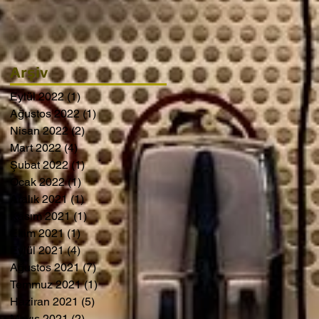
Arşiv
Eylül 2022
(1)
1 yazı
Ağustos 2022
(1)
1 yazı
Nisan 2022
(2)
2 yazı
Mart 2022
(4)
4 yazı
Şubat 2022
(1)
1 yazı
Ocak 2022
(1)
1 yazı
Aralık 2021
(1)
1 yazı
Kasım 2021
(1)
1 yazı
Ekim 2021
(1)
1 yazı
Eylül 2021
(4)
4 yazı
Ağustos 2021
(7)
7 yazı
Temmuz 2021
(1)
1 yazı
Haziran 2021
(5)
5 yazı
Mayıs 2021
(2)
2 yazı