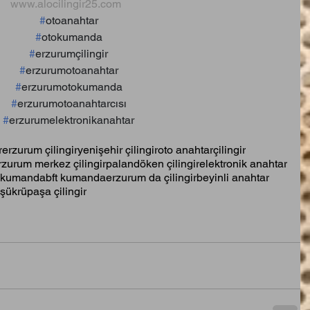
www.alocilingir25.com
#
otoanahtar
#
otokumanda
#
erzurumçilingir
#
erzurumotoanahtar
#
erzurumotokumanda
#
erzurumotoanahtarcısı
#
erzurumelektronikanahtar
r
erzurum çilingir
yenişehir çilingir
oto anahtar
çilingir
rzurum merkez çilingir
palandöken çilingir
elektronik anahtar
 kumanda
bft kumanda
erzurum da çilingir
beyinli anahtar
şükrüpaşa çilingir