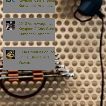
Kayıptan Orjinal Sustalı
Kumandalı Anahtar
Yapımı
2010 Volkswagen Jetta
Kayıptan 2 Adet Sustalı
Kumandalı Anahtar
Yapımı
2004 Renault Laguna 2
Orjinal Smart Kart
Yapımı