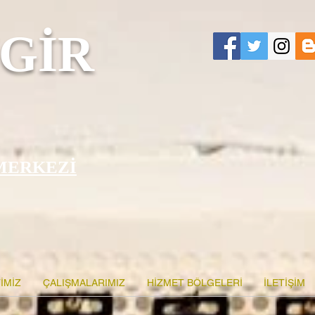
GİR
MERKEZİ
İMİZ
ÇALIŞMALARIMIZ
HİZMET BÖLGELERİ
İLETİŞİM