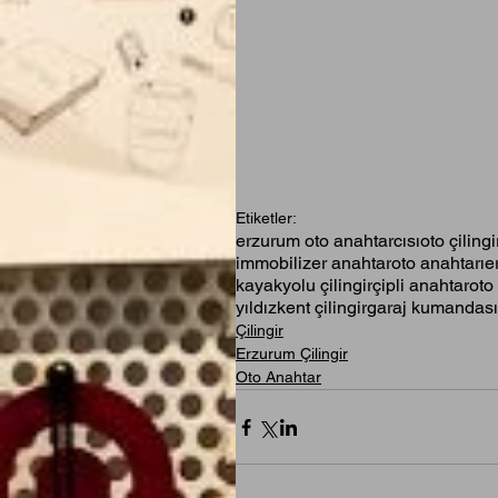
Etiketler:
erzurum oto anahtarcısı
oto çilingi
immobilizer anahtar
oto anahtarı
e
kayakyolu çilingir
çipli anahtar
oto
yıldızkent çilingir
garaj kumandası
Çilingir
Erzurum Çilingir
Oto Anahtar