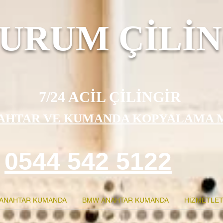
URUM ÇİLİN
7/24 ACİL ÇİLİNGİR
AHTAR VE KUMANDA KOPYALAMA 
0544 542 5122
ANAHTAR KUMANDA
BMW ANAHTAR KUMANDA
HİZMETLET