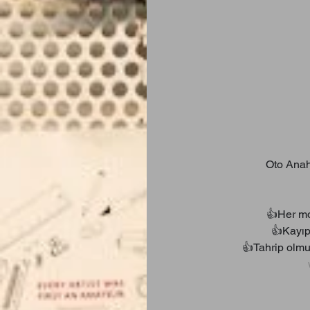
Oto Anah
👍Her mo
👍Kayıp 
👍Tahrip olmuş