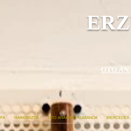
ERZ
OTO AN
FA
HAKKIMIZDA
OTO ANAHTAR KUMANDA
MERCEDES 