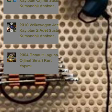
Kayıptan Orjinal Sustalı
Kumandalı Anahtar
Yapımı
2010 Volkswagen Jetta
Kayıptan 2 Adet Sustalı
Kumandalı Anahtar
Yapımı
2004 Renault Laguna 2
Orjinal Smart Kart
Yapımı