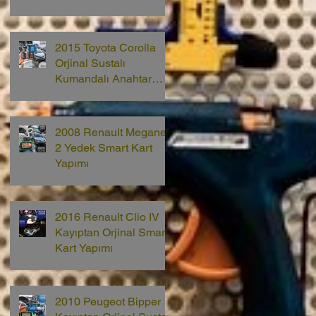
2015 Toyota Corolla
Orjinal Sustalı
Kumandalı Anahtar
Yapımı
2008 Renault Megane
2 Yedek Smart Kart
Yapımı
2016 Renault Clio IV
Kayıptan Orjinal Smart
Kart Yapımı
2010 Peugeot Bipper