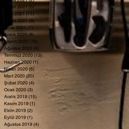
Nisan 2021
(5)
5 yazı
Mart 2021
(11)
11 yazı
Şubat 2021
(9)
9 yazı
Ocak 2021
(7)
7 yazı
Aralık 2020
(8)
8 yazı
Kasım 2020
(75)
75 yazı
Ağustos 2020
(6)
6 yazı
Temmuz 2020
(13)
13 yazı
Haziran 2020
(1)
1 yazı
Nisan 2020
(6)
6 yazı
Mart 2020
(20)
20 yazı
Şubat 2020
(4)
4 yazı
Ocak 2020
(3)
3 yazı
Aralık 2019
(15)
15 yazı
Kasım 2019
(1)
1 yazı
Ekim 2019
(2)
2 yazı
Eylül 2019
(1)
1 yazı
Ağustos 2019
(4)
4 yazı