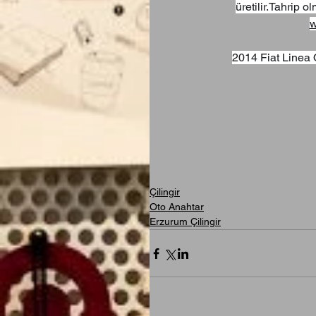
üretilir.Tahrip o
w
2014 Fiat Linea 
Çilingir
Oto Anahtar
Erzurum Çilingir