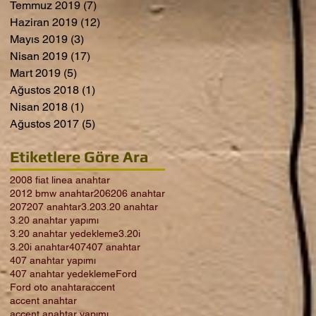
Temmuz 2019
(7)
7 yazı
Haziran 2019
(12)
12 yazı
Mayıs 2019
(3)
3 yazı
Nisan 2019
(17)
17 yazı
Mart 2019
(5)
5 yazı
Ağustos 2018
(1)
1 yazı
Nisan 2018
(1)
1 yazı
Ağustos 2017
(5)
5 yazı
Etiketlere Göre Ara
2008 fiat linea anahtar
2012 bmw anahtar
206
206 anahtar
207
207 anahtar
3.20
3.20 anahtar
3.20 anahtar yapımı
3.20 anahtar yedekleme
3.20i
3.20i anahtar
407
407 anahtar
407 anahtar yapımı
407 anahtar yedekleme
Ford
Ford oto anahtar
accent
accent anahtar
accent anahtar yapımı