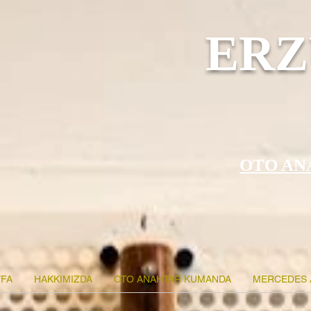
ERZ
OTO AN
FA
HAKKIMIZDA
OTO ANAHTAR KUMANDA
MERCEDES 