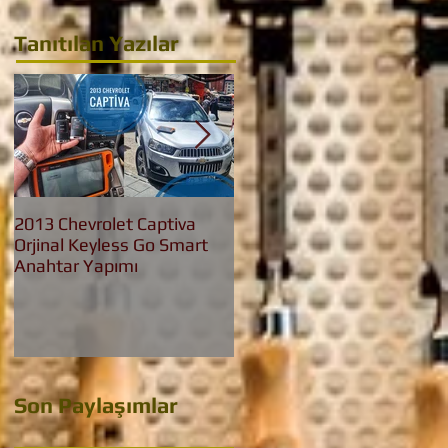
Tanıtılan Yazılar
2013 Chevrolet Captiva
2016 Bmw 3.20 İed Yeni
Orjinal Keyless Go Smart
Nesil F30 Keyless Go
Anahtar Yapımı
Anahtar Yapımı
Son Paylaşımlar