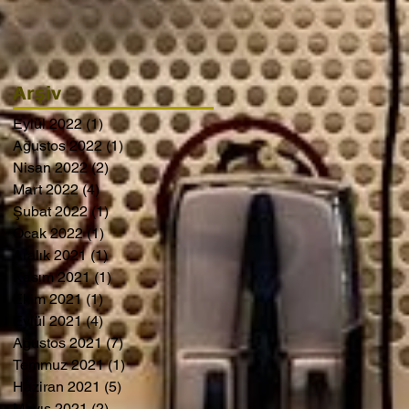
Arşiv
Eylül 2022
(1)
1 yazı
Ağustos 2022
(1)
1 yazı
Nisan 2022
(2)
2 yazı
Mart 2022
(4)
4 yazı
Şubat 2022
(1)
1 yazı
Ocak 2022
(1)
1 yazı
Aralık 2021
(1)
1 yazı
Kasım 2021
(1)
1 yazı
Ekim 2021
(1)
1 yazı
Eylül 2021
(4)
4 yazı
Ağustos 2021
(7)
7 yazı
Temmuz 2021
(1)
1 yazı
Haziran 2021
(5)
5 yazı
Mayıs 2021
(2)
2 yazı