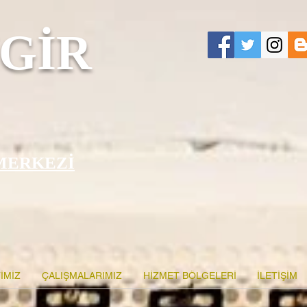
GİR
MERKEZİ
İMİZ
ÇALIŞMALARIMIZ
HİZMET BÖLGELERİ
İLETİŞİM