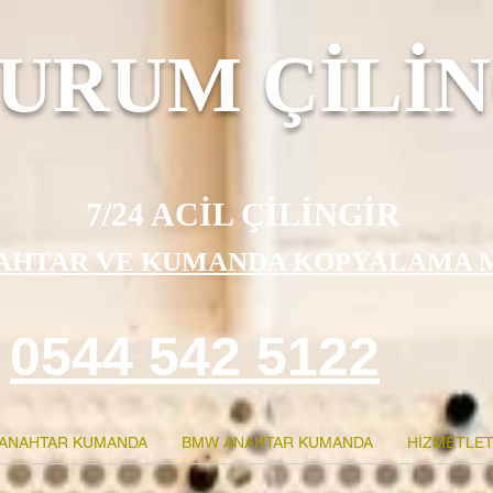
URUM ÇİLİN
7/24 ACİL ÇİLİNGİR
AHTAR VE KUMANDA KOPYALAMA 
0544 542 5122
ANAHTAR KUMANDA
BMW ANAHTAR KUMANDA
HİZMETLET