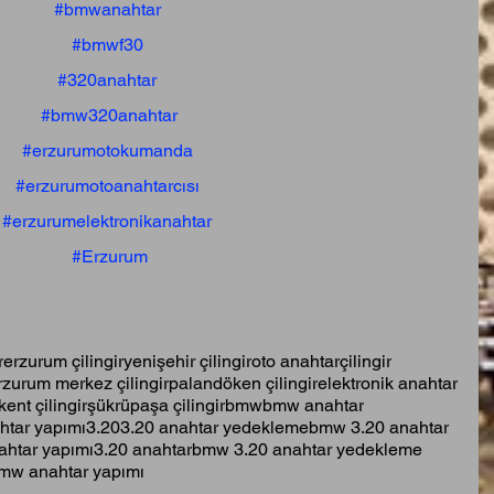
#bmwanahtar
#bmwf30
#320anahtar
#bmw320anahtar
#erzurumotokumanda
#erzurumotoanahtarcısı
#erzurumelektronikanahtar
#Erzurum
r
erzurum çilingir
yenişehir çilingir
oto anahtar
çilingir
rzurum merkez çilingir
palandöken çilingir
elektronik anahtar
kent çilingir
şükrüpaşa çilingir
bmw
bmw anahtar
htar yapımı
3.20
3.20 anahtar yedekleme
bmw 3.20 anahtar
htar yapımı
3.20 anahtar
bmw 3.20 anahtar yedekleme
mw anahtar yapımı