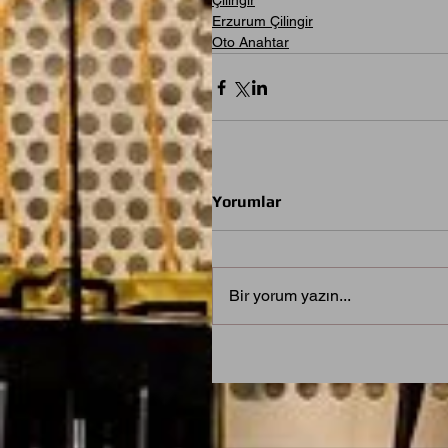
Çilingir
Erzurum Çilingir
Oto Anahtar
Yorumlar
Bir yorum yazın...