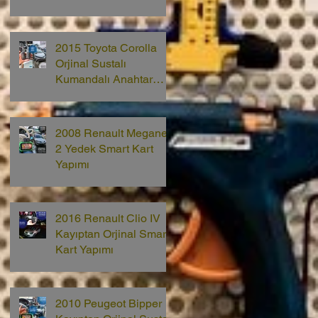
2015 Toyota Corolla
Orjinal Sustalı
Kumandalı Anahtar
Yapımı
2008 Renault Megane
2 Yedek Smart Kart
Yapımı
2016 Renault Clio IV
Kayıptan Orjinal Smart
Kart Yapımı
2010 Peugeot Bipper