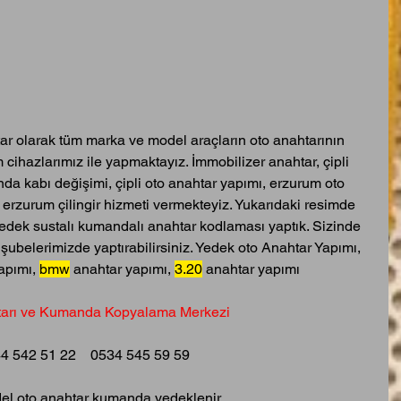
ar olarak tüm marka ve model araçların oto anahtarının 
cihazlarımız ile yapmaktayız. İmmobilizer anahtar, çipli 
da kabı değişimi, çipli oto anahtar yapımı, erzurum oto 
24 erzurum çilingir hizmeti vermekteyiz. Yukarıdaki resimde 
edek sustalı kumandalı anahtar kodlaması yaptık. Sizinde 
e şubelerimizde yaptırabilirsiniz. Yedek oto Anahtar Yapımı, 
apımı, 
bmw
 anahtar yapımı, 
3.20
 anahtar yapımı
tarı ve Kumanda Kopyalama Merkezi
4 542 51 22    0534 545 59 59   
l oto anahtar kumanda yedeklenir.  