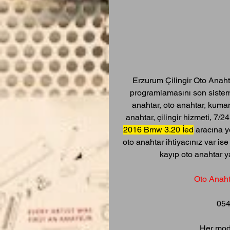
Erzurum Çilingir Oto Anaht
programlamasını son sistem 
anahtar, oto anahtar, kuman
anahtar, çilingir hizmeti, 7/
2016 Bmw 3.20 İed
 aracına y
oto anahtar ihtiyacınız var is
kayıp oto anahtar y
Oto Anah
054
Her mode