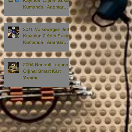
Kayıptan Orjinal Sustalı
Kumandalı Anahtar
Yapımı
2010 Volkswagen Jetta
Kayıptan 2 Adet Sustalı
Kumandalı Anahtar
Yapımı
2004 Renault Laguna 2
Orjinal Smart Kart
Yapımı