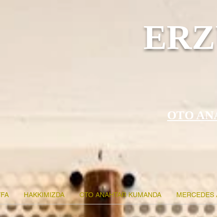
ERZ
OTO AN
FA
HAKKIMIZDA
OTO ANAHTAR KUMANDA
MERCEDES 