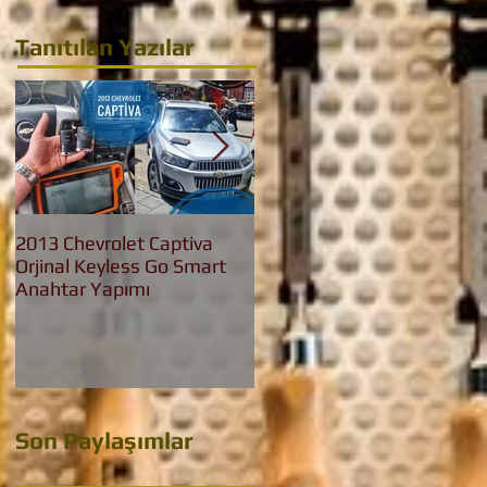
Tanıtılan Yazılar
2013 Chevrolet Captiva
2016 Bmw 3.20 İed Yeni
Orjinal Keyless Go Smart
Nesil F30 Keyless Go
Anahtar Yapımı
Anahtar Yapımı
Son Paylaşımlar