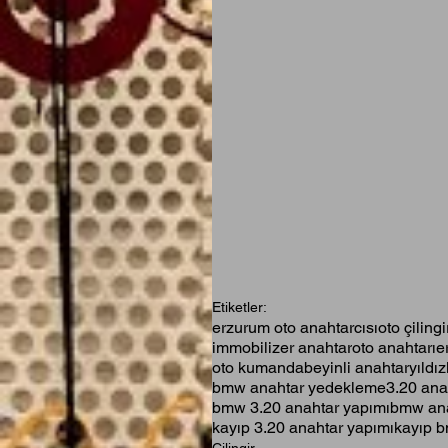
Etiketler:
erzurum oto anahtarcısı
oto çilingi
immobilizer anahtar
oto anahtarı
e
oto kumanda
beyinli anahtar
yıldız
bmw anahtar yedekleme
3.20 ana
bmw 3.20 anahtar yapımı
bmw ana
kayıp 3.20 anahtar yapımı
kayıp b