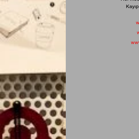
Kayıp 
w
www