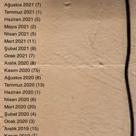
Ağustos 2021
(7)
7 yazı
Temmuz 2021
(1)
1 yazı
Haziran 2021
(5)
5 yazı
Mayıs 2021
(2)
2 yazı
Nisan 2021
(5)
5 yazı
Mart 2021
(11)
11 yazı
Şubat 2021
(9)
9 yazı
Ocak 2021
(7)
7 yazı
Aralık 2020
(8)
8 yazı
Kasım 2020
(75)
75 yazı
Ağustos 2020
(6)
6 yazı
Temmuz 2020
(13)
13 yazı
Haziran 2020
(1)
1 yazı
Nisan 2020
(6)
6 yazı
Mart 2020
(20)
20 yazı
Şubat 2020
(4)
4 yazı
Ocak 2020
(3)
3 yazı
Aralık 2019
(15)
15 yazı
Kasım 2019
(1)
1 yazı