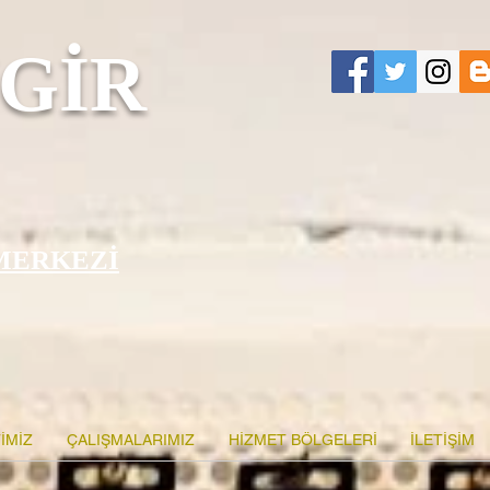
GİR
MERKEZİ
İMİZ
ÇALIŞMALARIMIZ
HİZMET BÖLGELERİ
İLETİŞİM