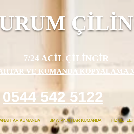
URUM ÇİLİN
7/24 ACİL ÇİLİNGİR
AHTAR VE KUMANDA KOPYALAMA 
0544 542 5122
ANAHTAR KUMANDA
BMW ANAHTAR KUMANDA
HİZMETLET