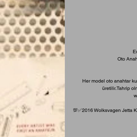
E
Oto Anah
Her model oto anahtar ku
üretilir.Tahrip o
w
💯✅2016 Wolksvagen Jetta Kay