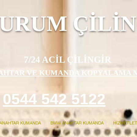
URUM ÇİLİN
7/24 ACİL ÇİLİNGİR
AHTAR VE KUMANDA KOPYALAMA 
0544 542 5122
ANAHTAR KUMANDA
BMW ANAHTAR KUMANDA
HİZMETLET