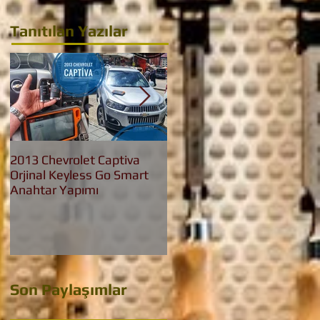
Tanıtılan Yazılar
2013 Chevrolet Captiva
2016 Bmw 3.20 İed Yeni
Orjinal Keyless Go Smart
Nesil F30 Keyless Go
Anahtar Yapımı
Anahtar Yapımı
Son Paylaşımlar