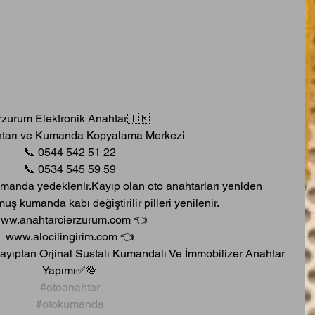
rzurum Elektronik Anahtar🇹🇷
tarı ve Kumanda Kopyalama Merkezi
📞 0544 542 51 22
📞 0534 545 59 59
manda yedeklenir.Kayıp olan oto anahtarları yeniden 
lmuş kumanda kabı değiştirilir pilleri yenilenir.
ww.anahtarcierzurum.com 👈
www.alocilingirim.com 👈
ıptan Orjinal Sustalı Kumandalı Ve İmmobilizer Anahtar 
Yapımı✅💯
#otoanahtar
#otokumanda