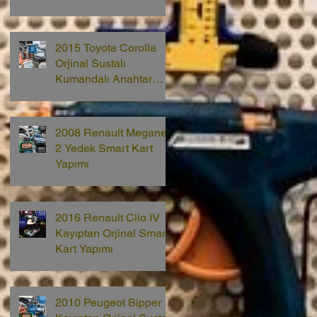
2015 Toyota Corolla
Orjinal Sustalı
Kumandalı Anahtar
Yapımı
2008 Renault Megane
2 Yedek Smart Kart
Yapımı
2016 Renault Clio IV
Kayıptan Orjinal Smart
Kart Yapımı
2010 Peugeot Bipper