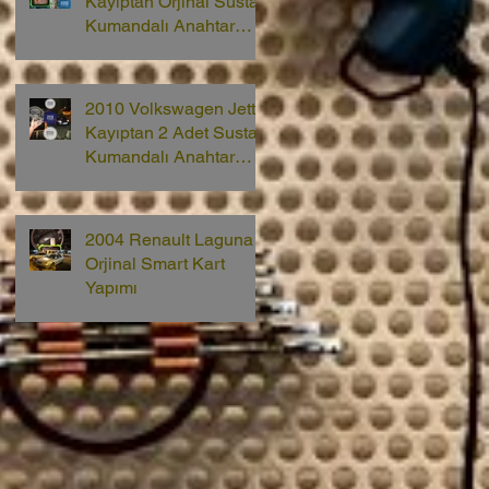
Kayıptan Orjinal Sustalı
Kumandalı Anahtar
Yapımı
2010 Volkswagen Jetta
Kayıptan 2 Adet Sustalı
Kumandalı Anahtar
Yapımı
2004 Renault Laguna 2
Orjinal Smart Kart
Yapımı