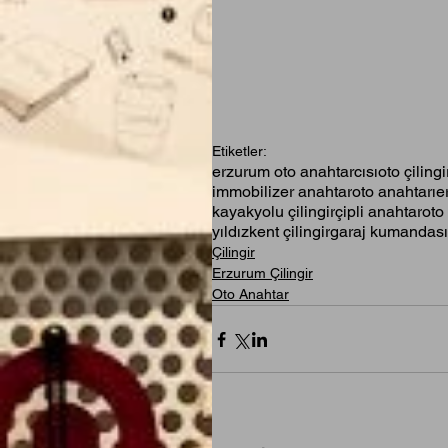
Etiketler:
erzurum oto anahtarcısı
oto çilingi
immobilizer anahtar
oto anahtarı
e
kayakyolu çilingir
çipli anahtar
oto
yıldızkent çilingir
garaj kumandası
Çilingir
Erzurum Çilingir
Oto Anahtar