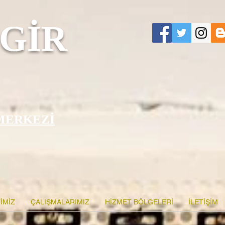
GİR
MERKEZİ
İMİZ
ÇALIŞMALARIMIZ
HİZMET BÖLGELERİ
İLETİŞİM