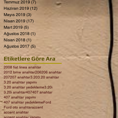
Temmuz 2019
(7)
7 yazı
Haziran 2019
(12)
12 yazı
Mayıs 2019
(3)
3 yazı
Nisan 2019
(17)
17 yazı
Mart 2019
(5)
5 yazı
Ağustos 2018
(1)
1 yazı
Nisan 2018
(1)
1 yazı
Ağustos 2017
(5)
5 yazı
Etiketlere Göre Ara
2008 fiat linea anahtar
2012 bmw anahtar
206
206 anahtar
207
207 anahtar
3.20
3.20 anahtar
3.20 anahtar yapımı
3.20 anahtar yedekleme
3.20i
3.20i anahtar
407
407 anahtar
407 anahtar yapımı
407 anahtar yedekleme
Ford
Ford oto anahtar
accent
accent anahtar
accent anahtar yapımı