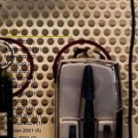
Arşiv
Eylül 2022
(1)
1 yazı
Ağustos 2022
(1)
1 yazı
Nisan 2022
(2)
2 yazı
Mart 2022
(4)
4 yazı
Şubat 2022
(1)
1 yazı
Ocak 2022
(1)
1 yazı
Aralık 2021
(1)
1 yazı
Kasım 2021
(1)
1 yazı
Ekim 2021
(1)
1 yazı
Eylül 2021
(4)
4 yazı
Ağustos 2021
(7)
7 yazı
Temmuz 2021
(1)
1 yazı
Haziran 2021
(5)
5 yazı
Mayıs 2021
(2)
2 yazı