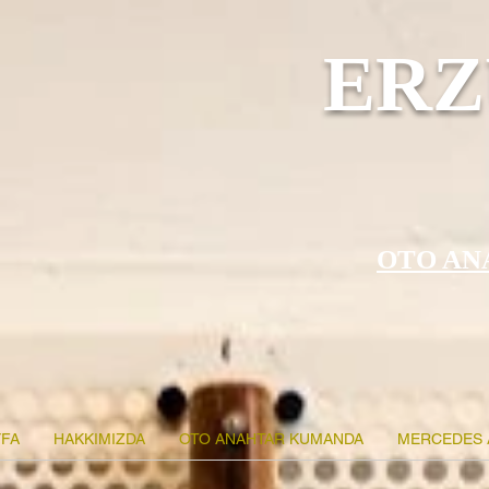
ERZ
OTO AN
FA
HAKKIMIZDA
OTO ANAHTAR KUMANDA
MERCEDES 