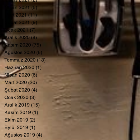
Nisan 2021
(5)
5 yazı
Mart 2021
(11)
11 yazı
Şubat 2021
(9)
9 yazı
Ocak 2021
(7)
7 yazı
Aralık 2020
(8)
8 yazı
Kasım 2020
(75)
75 yazı
Ağustos 2020
(6)
6 yazı
Temmuz 2020
(13)
13 yazı
Haziran 2020
(1)
1 yazı
Nisan 2020
(6)
6 yazı
Mart 2020
(20)
20 yazı
Şubat 2020
(4)
4 yazı
Ocak 2020
(3)
3 yazı
Aralık 2019
(15)
15 yazı
Kasım 2019
(1)
1 yazı
Ekim 2019
(2)
2 yazı
Eylül 2019
(1)
1 yazı
Ağustos 2019
(4)
4 yazı