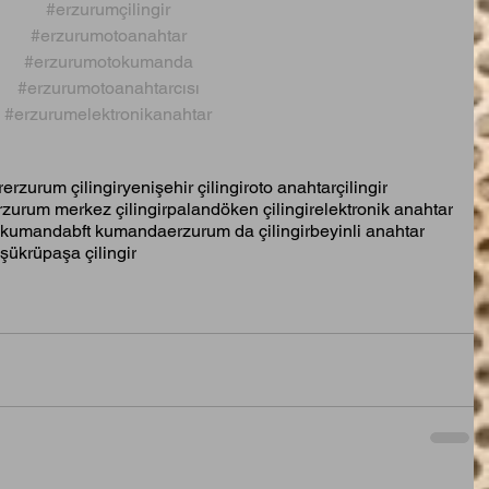
#erzurumçilingir
#erzurumotoanahtar
#erzurumotokumanda
#erzurumotoanahtarcısı
#erzurumelektronikanahtar
r
erzurum çilingir
yenişehir çilingir
oto anahtar
çilingir
rzurum merkez çilingir
palandöken çilingir
elektronik anahtar
 kumanda
bft kumanda
erzurum da çilingir
beyinli anahtar
şükrüpaşa çilingir