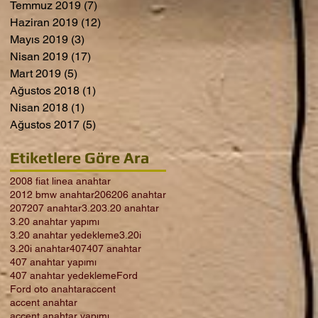
Temmuz 2019
(7)
7 yazı
Haziran 2019
(12)
12 yazı
Mayıs 2019
(3)
3 yazı
Nisan 2019
(17)
17 yazı
Mart 2019
(5)
5 yazı
Ağustos 2018
(1)
1 yazı
Nisan 2018
(1)
1 yazı
Ağustos 2017
(5)
5 yazı
Etiketlere Göre Ara
2008 fiat linea anahtar
2012 bmw anahtar
206
206 anahtar
207
207 anahtar
3.20
3.20 anahtar
3.20 anahtar yapımı
3.20 anahtar yedekleme
3.20i
3.20i anahtar
407
407 anahtar
407 anahtar yapımı
407 anahtar yedekleme
Ford
Ford oto anahtar
accent
accent anahtar
accent anahtar yapımı