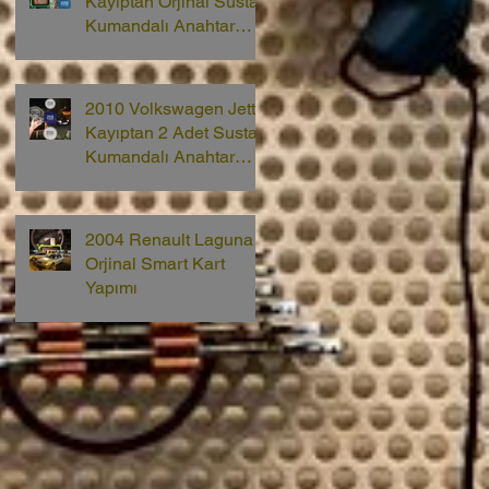
Kayıptan Orjinal Sustalı
Kumandalı Anahtar
Yapımı
2010 Volkswagen Jetta
Kayıptan 2 Adet Sustalı
Kumandalı Anahtar
Yapımı
2004 Renault Laguna 2
Orjinal Smart Kart
Yapımı