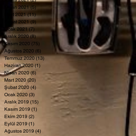
Nisan 2021
(5)
5 yazı
Mart 2021
(11)
11 yazı
Şubat 2021
(9)
9 yazı
Ocak 2021
(7)
7 yazı
Aralık 2020
(8)
8 yazı
Kasım 2020
(75)
75 yazı
Ağustos 2020
(6)
6 yazı
Temmuz 2020
(13)
13 yazı
Haziran 2020
(1)
1 yazı
Nisan 2020
(6)
6 yazı
Mart 2020
(20)
20 yazı
Şubat 2020
(4)
4 yazı
Ocak 2020
(3)
3 yazı
Aralık 2019
(15)
15 yazı
Kasım 2019
(1)
1 yazı
Ekim 2019
(2)
2 yazı
Eylül 2019
(1)
1 yazı
Ağustos 2019
(4)
4 yazı