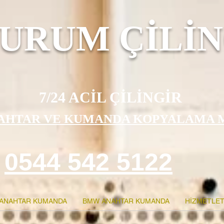
URUM ÇİLİN
7/24 ACİL ÇİLİNGİR
AHTAR VE KUMANDA KOPYALAMA 
0544 542 5122
ANAHTAR KUMANDA
BMW ANAHTAR KUMANDA
HİZMETLET