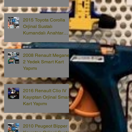
2015 Toyota Corolla
Orjinal Sustalı
Kumandalı Anahtar
Yapımı
2008 Renault Megane
2 Yedek Smart Kart
Yapımı
2016 Renault Clio IV
Kayıptan Orjinal Smart
Kart Yapımı
2010 Peugeot Bipper