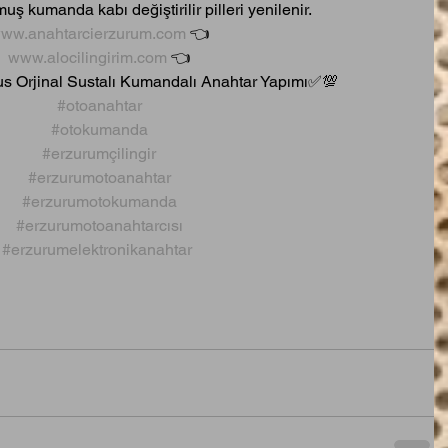
lmuş kumanda kabı değiştirilir pilleri yenilenir.
ww.anahtarcierzurum.com
 👈
www.alocilingirim.com
 👈
 Orjinal Sustalı Kumandalı Anahtar Yapımı✅💯
#otoanahtar
#otokumanda
#erzurumçilingir
#erzurumotoanahtar
#erzurumotokumanda
#erzurumotoanahtarcısı
#erzurumelektronikanahtar