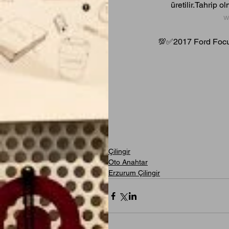
üretilir.Tahrip o
w
💯✅2017 Ford Focus
Çilingir
Oto Anahtar
Erzurum Çilingir