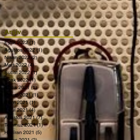
Arşiv
Eylül 2022
(1)
1 yazı
Ağustos 2022
(1)
1 yazı
Nisan 2022
(2)
2 yazı
Mart 2022
(4)
4 yazı
Şubat 2022
(1)
1 yazı
Ocak 2022
(1)
1 yazı
Aralık 2021
(1)
1 yazı
Kasım 2021
(1)
1 yazı
Ekim 2021
(1)
1 yazı
Eylül 2021
(4)
4 yazı
Ağustos 2021
(7)
7 yazı
Temmuz 2021
(1)
1 yazı
Haziran 2021
(5)
5 yazı
Mayıs 2021
(2)
2 yazı