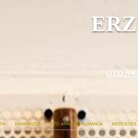
ERZ
OTO AN
FA
HAKKIMIZDA
OTO ANAHTAR KUMANDA
MERCEDES 