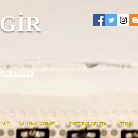
GİR
MERKEZİ
İMİZ
ÇALIŞMALARIMIZ
HİZMET BÖLGELERİ
İLETİŞİM