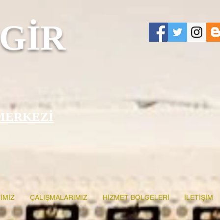
GİR
MERKEZİ
İMİZ
ÇALIŞMALARIMIZ
HİZMET BÖLGELERİ
İLETİŞİM