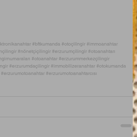
ktronikanahtar
#bftkumanda
#otoçilingir
#immoanahtar
çilingir
#nönetçiçilingir
#erzurumçilingir
#otoanahtarı
ngirnumaraları
#otoanahtar
#erzurummerkezçilingir
ngir
#erzurumdaçilingir
#immobilizeranahtar
#otokumanda
#erzurumotoanahtar
#erzurumotoanahtarcısı