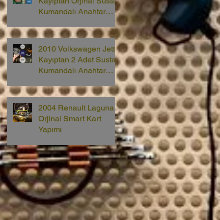
Kayıptan Orjinal Sustalı
Kumandalı Anahtar
Yapımı
2010 Volkswagen Jetta
Kayıptan 2 Adet Sustalı
Kumandalı Anahtar
Yapımı
2004 Renault Laguna 2
Orjinal Smart Kart
Yapımı