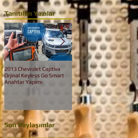
Tanıtılan Yazılar
2013 Chevrolet Captiva
2016 Bmw 3.20 İed Yeni
Orjinal Keyless Go Smart
Nesil F30 Keyless Go
Anahtar Yapımı
Anahtar Yapımı
Son Paylaşımlar