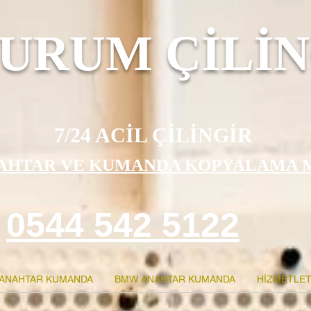
URUM ÇİLİN
7/24 ACİL ÇİLİNGİR
AHTAR VE KUMANDA KOPYALAMA 
0544 542 5122
ANAHTAR KUMANDA
BMW ANAHTAR KUMANDA
HİZMETLET