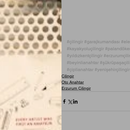
#çilingir
#garajkumandası
#ele
#kayakyoluçilingir
#palandöken
#yıldızkentçilingir
#erzurumçili
#beyinlianahtar
#şükrüpaşaçili
#çiplianahtar
#yenişehirçilingir
Çilingir
Oto Anahtar
Erzurum Çilingir