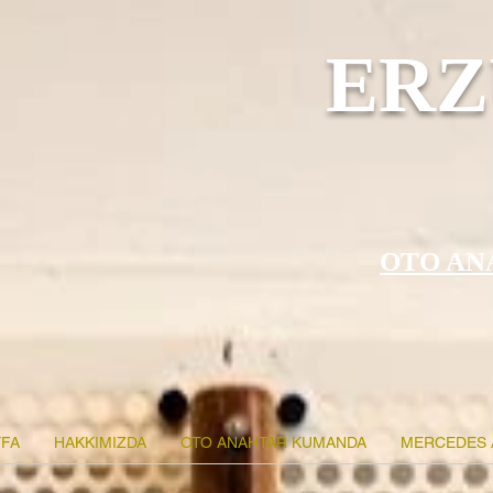
ERZ
OTO AN
FA
HAKKIMIZDA
OTO ANAHTAR KUMANDA
MERCEDES 