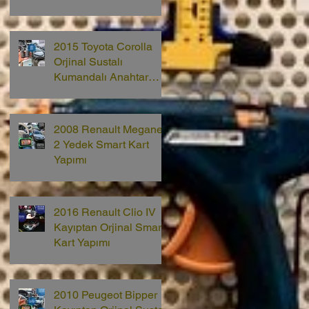
2015 Toyota Corolla
Orjinal Sustalı
Kumandalı Anahtar
Yapımı
2008 Renault Megane
2 Yedek Smart Kart
Yapımı
2016 Renault Clio IV
Kayıptan Orjinal Smart
Kart Yapımı
2010 Peugeot Bipper