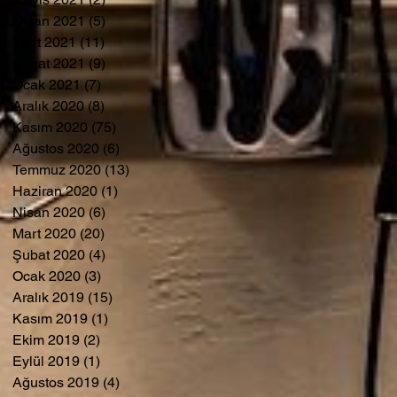
Nisan 2021
(5)
5 yazı
Mart 2021
(11)
11 yazı
Şubat 2021
(9)
9 yazı
Ocak 2021
(7)
7 yazı
Aralık 2020
(8)
8 yazı
Kasım 2020
(75)
75 yazı
Ağustos 2020
(6)
6 yazı
Temmuz 2020
(13)
13 yazı
Haziran 2020
(1)
1 yazı
Nisan 2020
(6)
6 yazı
Mart 2020
(20)
20 yazı
Şubat 2020
(4)
4 yazı
Ocak 2020
(3)
3 yazı
Aralık 2019
(15)
15 yazı
Kasım 2019
(1)
1 yazı
Ekim 2019
(2)
2 yazı
Eylül 2019
(1)
1 yazı
Ağustos 2019
(4)
4 yazı