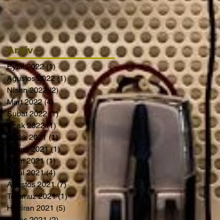
Arşiv
Eylül 2022
(1)
1 yazı
Ağustos 2022
(1)
1 yazı
Nisan 2022
(2)
2 yazı
Mart 2022
(4)
4 yazı
Şubat 2022
(1)
1 yazı
Ocak 2022
(1)
1 yazı
Aralık 2021
(1)
1 yazı
Kasım 2021
(1)
1 yazı
Ekim 2021
(1)
1 yazı
Eylül 2021
(4)
4 yazı
Ağustos 2021
(7)
7 yazı
Temmuz 2021
(1)
1 yazı
Haziran 2021
(5)
5 yazı
Mayıs 2021
(2)
2 yazı