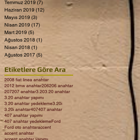
Temmuz 2019
(7)
7 yazı
Haziran 2019
(12)
12 yazı
Mayıs 2019
(3)
3 yazı
Nisan 2019
(17)
17 yazı
Mart 2019
(5)
5 yazı
Ağustos 2018
(1)
1 yazı
Nisan 2018
(1)
1 yazı
Ağustos 2017
(5)
5 yazı
Etiketlere Göre Ara
2008 fiat linea anahtar
2012 bmw anahtar
206
206 anahtar
207
207 anahtar
3.20
3.20 anahtar
3.20 anahtar yapımı
3.20 anahtar yedekleme
3.20i
3.20i anahtar
407
407 anahtar
407 anahtar yapımı
407 anahtar yedekleme
Ford
Ford oto anahtar
accent
accent anahtar
accent anahtar yapımı