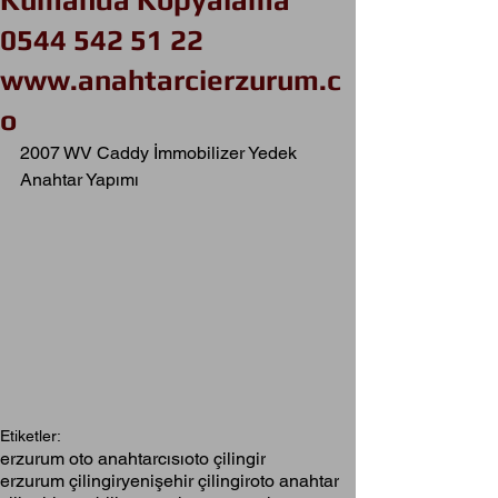
Kumanda Kopyalama
0544 542 51 22
www.anahtarcierzurum.c
o
2007 WV Caddy İmmobilizer Yedek 
Anahtar Yapımı
Etiketler:
erzurum oto anahtarcısı
oto çilingir
erzurum çilingir
yenişehir çilingir
oto anahtar