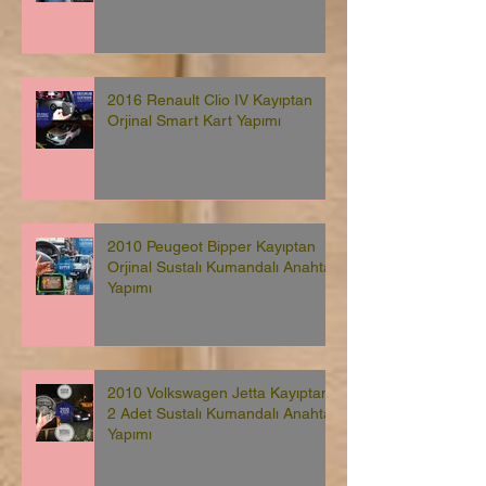
2016 Renault Clio IV Kayıptan
Orjinal Smart Kart Yapımı
2010 Peugeot Bipper Kayıptan
Orjinal Sustalı Kumandalı Anahtar
Yapımı
2010 Volkswagen Jetta Kayıptan
2 Adet Sustalı Kumandalı Anahtar
Yapımı