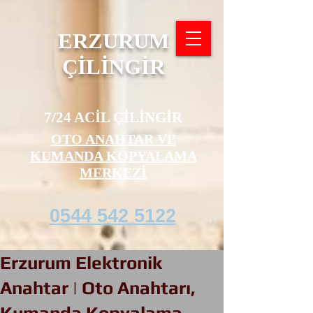
ERZURUM
ÇİLİNGİR
7/24 ACİL ÇİLİNGİR
OTO ANAHTAR VE
KUMANDA KOPYALAMA
MERKEZİ
0544 542 5122
Erzurum Elektronik
Anahtar | Oto Anahtarı,