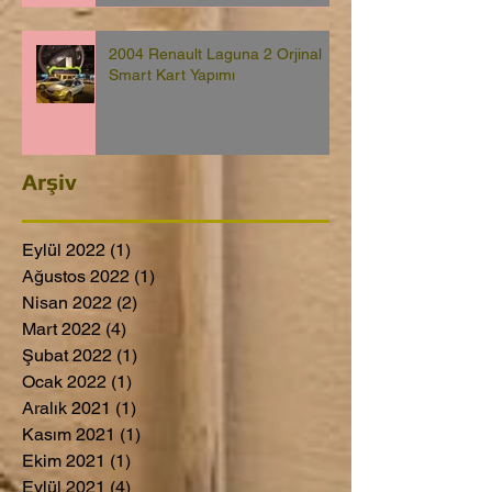
2004 Renault Laguna 2 Orjinal
Smart Kart Yapımı
Arşiv
Eylül 2022
(1)
1 yazı
Ağustos 2022
(1)
1 yazı
Nisan 2022
(2)
2 yazı
Mart 2022
(4)
4 yazı
Şubat 2022
(1)
1 yazı
Ocak 2022
(1)
1 yazı
Aralık 2021
(1)
1 yazı
Kasım 2021
(1)
1 yazı
Ekim 2021
(1)
1 yazı
Eylül 2021
(4)
4 yazı