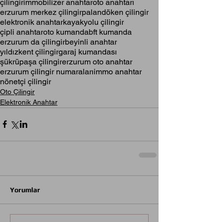
çilingir
immobilizer anahtar
oto anahtarı
erzurum merkez çilingir
palandöken çilingir
elektronik anahtar
kayakyolu çilingir
çipli anahtar
oto kumanda
bft kumanda
erzurum da çilingir
beyinli anahtar
yıldızkent çilingir
garaj kumandası
şükrüpaşa çilingir
erzurum oto anahtar
erzurum çilingir numaraları
immo anahtar
nönetçi çilingir
Oto Çilingir
Elektronik Anahtar
Yorumlar