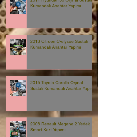
2011 Hyundai i30 Orjinal Sustalı
Kumandalı Anahtar Yapımı
2013 Citroen C-elysee Sustalı
Kumandalı Anahtar Yapımı
2015 Toyota Corolla Orjinal
Sustalı Kumandalı Anahtar Yapımı
2008 Renault Megane 2 Yedek
Smart Kart Yapımı