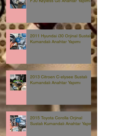
F30 Keyless Go Anahtar Yapımı
2011 Hyundai i30 Orjinal Sustalı
Kumandalı Anahtar Yapımı
2013 Citroen C-elysee Sustalı
Kumandalı Anahtar Yapımı
2015 Toyota Corolla Orjinal
Sustalı Kumandalı Anahtar Yapımı