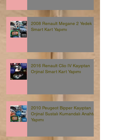
2008 Renault Megane 2 Yedek
Smart Kart Yapımı
2016 Renault Clio IV Kayıptan
Orjinal Smart Kart Yapımı
2010 Peugeot Bipper Kayıptan
Orjinal Sustalı Kumandalı Anahtar
Yapımı