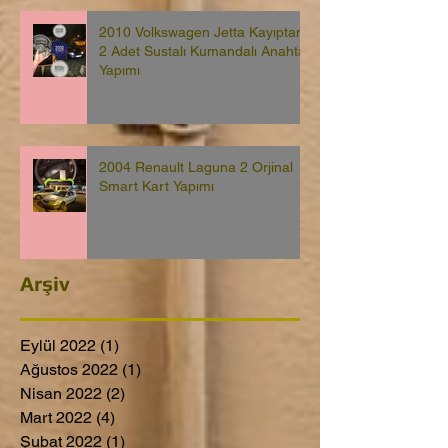
2010 Volkswagen Jetta Kayıptan
2 Adet Sustalı Kumandalı Anahtar
Yapımı
2004 Renault Laguna 2 Orjinal
Smart Kart Yapımı
Arşiv
Eylül 2022
(1)
1 yazı
Ağustos 2022
(1)
1 yazı
Nisan 2022
(2)
2 yazı
Mart 2022
(4)
4 yazı
Şubat 2022
(1)
1 yazı