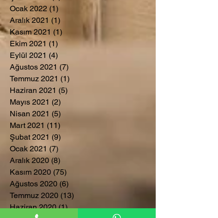
Ocak 2022
(1)
1 yazı
Aralık 2021
(1)
1 yazı
Kasım 2021
(1)
1 yazı
Ekim 2021
(1)
1 yazı
Eylül 2021
(4)
4 yazı
Ağustos 2021
(7)
7 yazı
Temmuz 2021
(1)
1 yazı
Haziran 2021
(5)
5 yazı
Mayıs 2021
(2)
2 yazı
Nisan 2021
(5)
5 yazı
Mart 2021
(11)
11 yazı
Şubat 2021
(9)
9 yazı
Ocak 2021
(7)
7 yazı
Aralık 2020
(8)
8 yazı
Kasım 2020
(75)
75 yazı
Ağustos 2020
(6)
6 yazı
Temmuz 2020
(13)
13 yazı
Haziran 2020
(1)
1 yazı