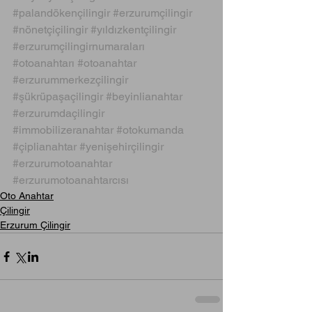
#palandökençilingir
#erzurumçilingir
#nönetçiçilingir
#yıldızkentçilingir
#erzurumçilingirnumaraları
#otoanahtarı
#otoanahtar
#erzurummerkezçilingir
#şükrüpaşaçilingir
#beyinlianahtar
#erzurumdaçilingir
#immobilizeranahtar
#otokumanda
#çiplianahtar
#yenişehirçilingir
#erzurumotoanahtar
#erzurumotoanahtarcısı
Oto Anahtar
Çilingir
Erzurum Çilingir