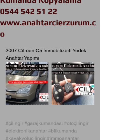
Kumanda Kopyalama
0544 542 51 22
www.anahtarcierzurum.c
o
2007 Citröen C5 İmmobilizerli Yedek 
Anahtar Yapımı
#çilingir
#garajkumandası
#otoçilingir
#elektronikanahtar
#bftkumanda
#kayakyoluçilingir
#immoanahtar