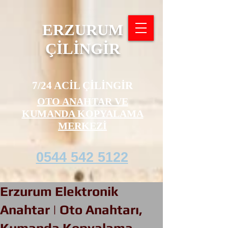
ERZURUM
ÇİLİNGİR
7/24 ACİL ÇİLİNGİR
OTO ANAHTAR VE
KUMANDA KOPYALAMA
MERKEZİ
0544 542 5122
Erzurum Elektronik
Anahtar | Oto Anahtarı,