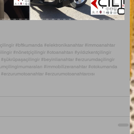
çilingir
#bftkumanda
#elektronikanahtar
#immoanahtar
lingir
#nönetçiçilingir
#otoanahtarı
#yıldızkentçilingir
#şükrüpaşaçilingir
#beyinlianahtar
#erzurumdaçilingir
umçilingirnumaraları
#immobilizeranahtar
#otokumanda
#erzurumotoanahtar
#erzurumotoanahtarcısı