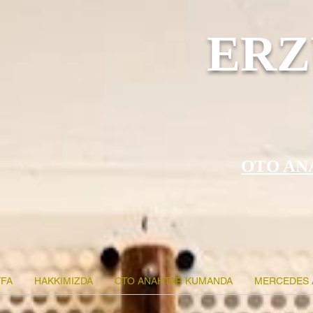
ERZ
OTO AN
FA
HAKKIMIZDA
OTO ANAHTAR KUMANDA
MERCEDES 