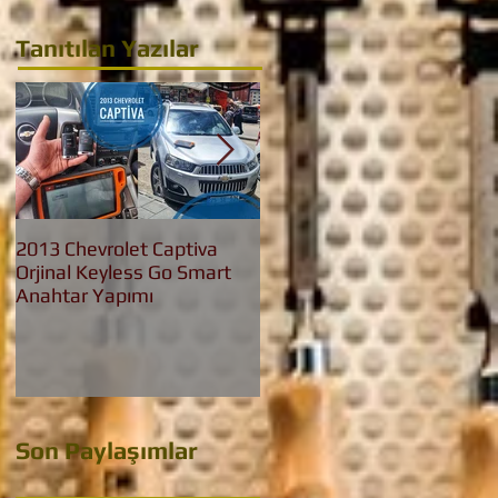
Tanıtılan Yazılar
2013 Chevrolet Captiva
2016 Bmw 3.20 İed Yeni
Orjinal Keyless Go Smart
Nesil F30 Keyless Go
Anahtar Yapımı
Anahtar Yapımı
Son Paylaşımlar