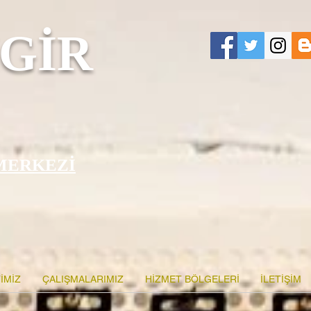
GİR
MERKEZİ
İMİZ
ÇALIŞMALARIMIZ
HİZMET BÖLGELERİ
İLETİŞİM