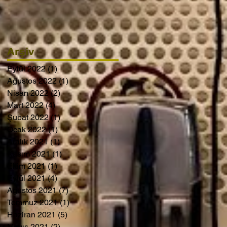
Arşiv
Eylül 2022
(1)
1 yazı
Ağustos 2022
(1)
1 yazı
Nisan 2022
(2)
2 yazı
Mart 2022
(4)
4 yazı
Şubat 2022
(1)
1 yazı
Ocak 2022
(1)
1 yazı
Aralık 2021
(1)
1 yazı
Kasım 2021
(1)
1 yazı
Ekim 2021
(1)
1 yazı
Eylül 2021
(4)
4 yazı
Ağustos 2021
(7)
7 yazı
Temmuz 2021
(1)
1 yazı
Haziran 2021
(5)
5 yazı
Mayıs 2021
(2)
2 yazı