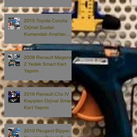
2015 Toyota Corolla
Orjinal Sustalı
Kumandalı Anahtar
Yapımı
2008 Renault Megane
2 Yedek Smart Kart
Yapımı
2016 Renault Clio IV
Kayıptan Orjinal Smart
Kart Yapımı
2010 Peugeot Bipper