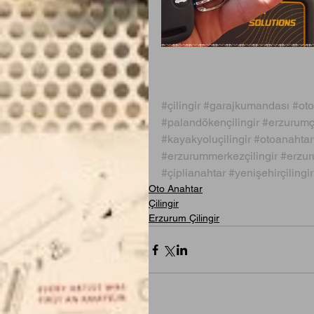
#çilingir
#garajkumandası
#oto
#palandökençilingir
#erzurumçi
#kayakyoluçilingir
#otoanahtar
#erzurummerkezçilingir
#erzur
#çiplianahtar
#yenişehirçilingir
Oto Anahtar
Çilingir
Erzurum Çilingir