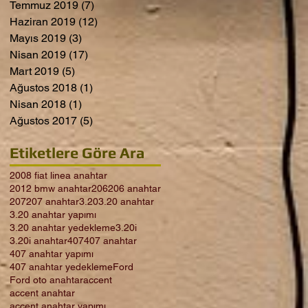
Temmuz 2019
(7)
7 yazı
Haziran 2019
(12)
12 yazı
Mayıs 2019
(3)
3 yazı
Nisan 2019
(17)
17 yazı
Mart 2019
(5)
5 yazı
Ağustos 2018
(1)
1 yazı
Nisan 2018
(1)
1 yazı
Ağustos 2017
(5)
5 yazı
Etiketlere Göre Ara
2008 fiat linea anahtar
2012 bmw anahtar
206
206 anahtar
207
207 anahtar
3.20
3.20 anahtar
3.20 anahtar yapımı
3.20 anahtar yedekleme
3.20i
3.20i anahtar
407
407 anahtar
407 anahtar yapımı
407 anahtar yedekleme
Ford
Ford oto anahtar
accent
accent anahtar
accent anahtar yapımı