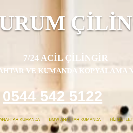
URUM ÇİLİN
7/24 ACİL ÇİLİNGİR
AHTAR VE KUMANDA KOPYALAMA 
0544 542 5122
ANAHTAR KUMANDA
BMW ANAHTAR KUMANDA
HİZMETLET