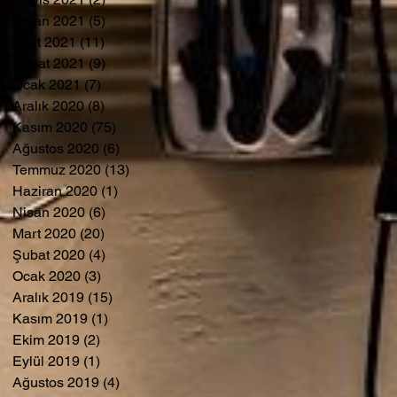
Nisan 2021
(5)
5 yazı
Mart 2021
(11)
11 yazı
Şubat 2021
(9)
9 yazı
Ocak 2021
(7)
7 yazı
Aralık 2020
(8)
8 yazı
Kasım 2020
(75)
75 yazı
Ağustos 2020
(6)
6 yazı
Temmuz 2020
(13)
13 yazı
Haziran 2020
(1)
1 yazı
Nisan 2020
(6)
6 yazı
Mart 2020
(20)
20 yazı
Şubat 2020
(4)
4 yazı
Ocak 2020
(3)
3 yazı
Aralık 2019
(15)
15 yazı
Kasım 2019
(1)
1 yazı
Ekim 2019
(2)
2 yazı
Eylül 2019
(1)
1 yazı
Ağustos 2019
(4)
4 yazı