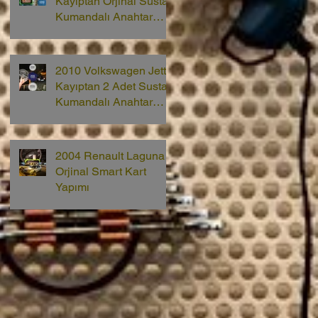
Kayıptan Orjinal Sustalı
Kumandalı Anahtar
Yapımı
2010 Volkswagen Jetta
Kayıptan 2 Adet Sustalı
Kumandalı Anahtar
Yapımı
2004 Renault Laguna 2
Orjinal Smart Kart
Yapımı