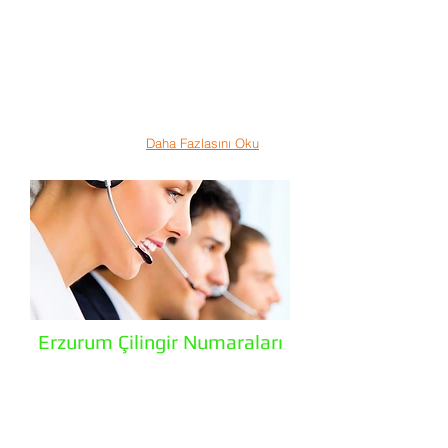
geniş çilingir ağımız sayesinde araç
içerisinde kalan anahtar, aküsü bitip içine
giremediğiniz araçlar, teknik bozulmadan
dolayı açamadığınız araçlar, bagajında
anahtarınızı unuttuğunuz aracınız işinizin
aksamasına sebep olmasın arayın!!!
Erzurum Çilingir Ve Oto Anahtar olarak
daima 7/24 nerede olursanız olun biz
yanınızdayız.
Daha Fazlasını Oku
Erzurum Çilingir Numaraları
Erzurum Çilingir olarak il genelinde 7/24
çilingir hizmeti vermekteyiz. kapı arkasında
anahtarımızı unutabiliriz. Araç içerisinde
anahtarımızı unutabiliriz. Bu durumda
ulaşabileceğiniz erzurum çilingir numaraları