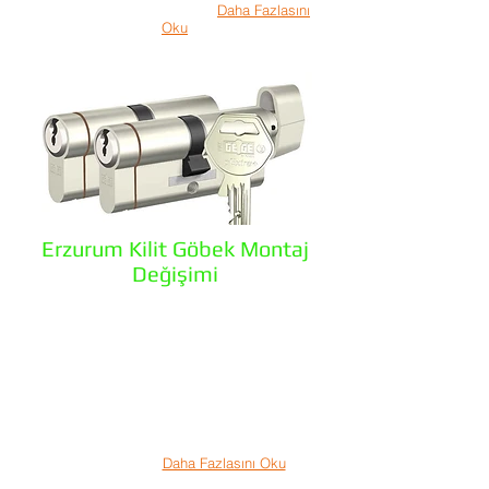
Hayatımızda güvenliğimiz..
Daha Fazlasını
Oku
Erzurum Kilit Göbek Montaj
Değişimi
Erzurum Çilingir olarak geniş ürün
yelpazesiyle size sadece yüksek kaliteyi
değil, aradığınız şeyi bulmanızı sağlayacak
çeşitliliği de sunuyor. En kaliteli
malzemelerle, en ileri üretim teknolojileriyle
ve alanında uzman ekibimizle müşteri
memnuniyetini garanti ediyoruz. Yeni bir eve
taşındınız evin anahtarının başkalarında
olması muhtemel ve rahatsız edici bir
durum. Hemen
Daha Fazlasını Oku