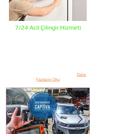
7/24 Acil Çilingir Hizmeti
Erzurum Çilingir Ve Oto Anahtar olarak tüm
Erzurum'da hizmet vermekteyiz. Saatin kaç
olduğu önemli değil bizim çalışma
mevzuatımızda 7/24 Çilingir ile
hizmetinizdeyiz. Kapıda mı kaldınız arayın
15 dk. içerisinde profesyonel ve yılların
tecrübesi ile harmanlanmış ekiplerimiz
mağduriyetinizi gidersin. Uygun fiyatta
Kaliteli Hizmete Sahip Olun! Arayın !!
Daha
Fazlasını Oku