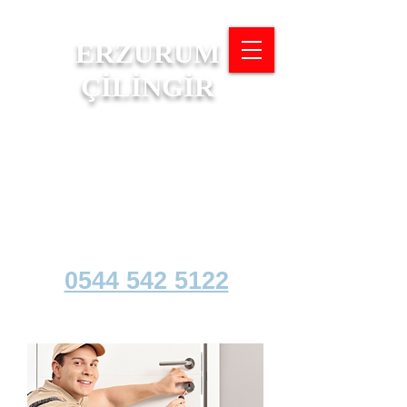
ERZURUM
ÇİLİNGİR
7/24 ACİL ÇİLİNGİR
OTO ANAHTAR VE
KUMANDA KOPYALAMA
MERKEZİ
0544 542 5122