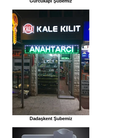
Gürcükapı Şubemiz
Dadaşkent Şubemiz