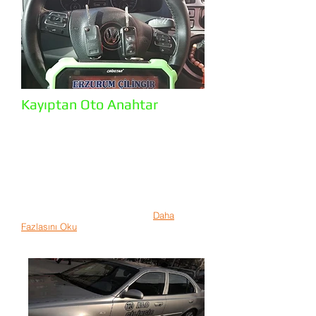
Kayıptan Oto Anahtar
Erzurum Oto Anahtar olarak marka ve model
fark etmeden tüm marka ve model araçların
oto anahtarlarının yedeklemesini tamiratını
son teknoloji cihazlarımız ile yapmaktayız.
Oto anahtarı tek olduğu zaman daima risk
taşır. Tek olan bir oto anahtarı ile yolculuk
esnasında elektronik bir malzeme olduğu
için arıza yapma olasılığı var yada kayıp
etme riskiniz devamlı olacaktır...
Daha
Fazlasını Oku