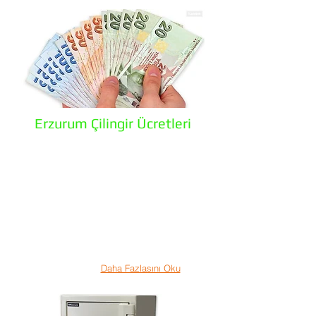
Erzurum Çilingir Ücretleri
Erzurum Çilingir Ve Oto Anahtar olarak,
müşteri memnuniyeti bizim için birinci
önceliğimizdir. Bunun içerisinde fiyat
uygunluğu en önemlisidir. Uygun fiyat
yüksek kalite bizi vazgeçilmez kılan
özelliğimizdir. Fiyatlar kapı, kilit, barel
çeşidine göre değişmektedir. Fiyatı etkileyen
diğer bir etmen ise yapılan işçiliktir. Her
kapının farklı işçiliği olabiliyor. Müşterinin
anlattığı ile gidip ustanın karşılaştığı sorun
tamamı ile farklılık gösterebilir bazı
durumlarda...
Daha Fazlasını Oku