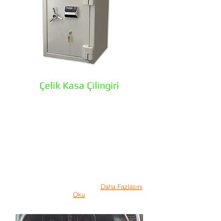
Çelik Kasa Çilingiri
Erzurum Anahtar olarak il genelinde 7/24
çilingir hizmeti vermekteyiz. Servislerimiz
içerisinde çelik kasa açım hizmeti de
bulunmaktadır. En değerli ve özel
eşyalarımız için kullanmakta olduğumuz
çelik kasalar bizim için en güvenli
sırdaşımızdır. Ancak çelik kasa nın anahtarı
kaybolduğunda hiçbir şekilde içerisindeki
emanetinize ulaşamazsınız. Teknolojik
yetkinliğe sahip uzman ustalarımız çelik
kasanıza hasar vermeden açarak sizi özel
eşyalarınıza kavuşturacaktır.
Daha Fazlasını
Oku