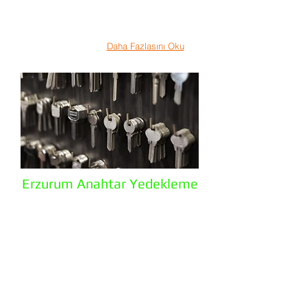
burada bulunmaktadır. Siz değerli
müşterilerimizin bize ulaşabilmesi için
oluşturduğumuz 7/24 açık telefonlarımızdan
bize ulaşabilirsiniz. Arayın!!! 7/24 Erzurum
Çilingir Hizmeti...
Daha Fazlasını Oku
Erzurum Anahtar Yedekleme
Erzurum Anahtar müşterilerini yüksek
kalitede ve geniş bir ürün yelpazesiyle
buluşturmak hedefiyle yola çıkmıştır. Tek
kalmış anahtar her zaman risk taşır. Yedek
anahtarınızı şubelerimizden çoğaltabilirsiniz.
Anahtarınız eşinizde olduğu durumlarda
açmanız gereken ev kapınız komşunuza
bıraktığınız bir yedek anahtar sayesinde
sıkıntınız kalmayacaktır. Mutlaka tek kalmış
anahtarınızı
çoğaltılmanızı
öneririz.