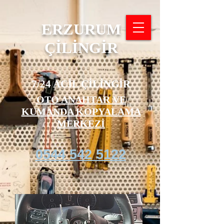
ERZURUM
ÇİLİNGİR
7/24 ACİL ÇİLİNGİR
OTO ANAHTAR VE
KUMANDA KOPYALAMA
MERKEZİ
0544 542 5122