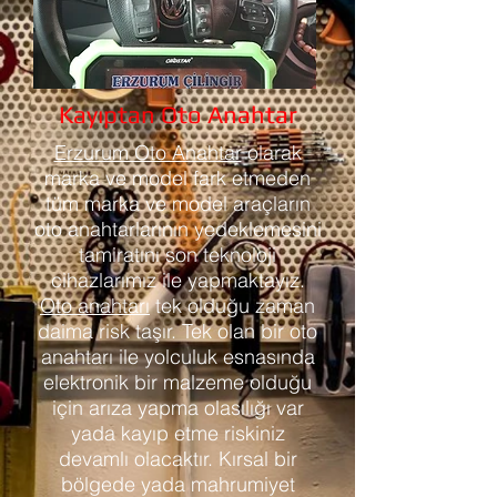
Kayıptan Oto Anahtar
Erzurum Oto Anahtar
olarak
marka ve model fark etmeden
tüm marka ve model araçların
oto anahtarlarının yedeklemesini
tamiratını son teknoloji
cihazlarımız ile yapmaktayız.
Oto anahtarı
tek olduğu zaman
daima risk taşır. Tek olan bir oto
anahtarı ile yolculuk esnasında
elektronik bir malzeme olduğu
için arıza yapma olasılığı var
yada kayıp etme riskiniz
devamlı olacaktır. Kırsal bir
bölgede yada mahrumiyet