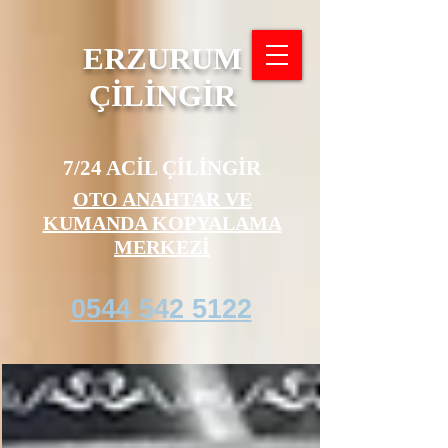
ERZURUM
ÇİLİNGİR
7/24 ACİL ÇİLİNGİR
OTO ANAHTAR VE
KUMANDA KOPYALAMA
MERKEZİ
0544 542 5122