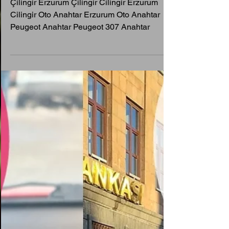
Nesil Sustalı Kumandalı
Anahtar Yapımı
Çilingir Erzurum Çilingir Cilingir Erzurum
Cilingir Oto Anahtar Erzurum Oto Anahtar
Peugeot Anahtar Peugeot 307 Anahtar