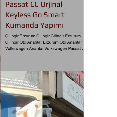
2012 Volkswagen
Passat CC Orjinal
Keyless Go Smart
Kumanda Yapımı
Çilingir Erzurum Çilingir Cilingir Erzurum
Cilingir Oto Anahtar Erzurum Oto Anahtar
Volkswagen Anahtar Volkswagen Passat CC
Anahtar