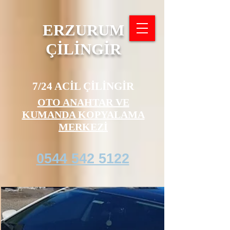
ERZURUM
ÇİLİNGİR
7/24 ACİL ÇİLİNGİR
OTO ANAHTAR VE
KUMANDA KOPYALAMA
MERKEZİ
0544 542 5122