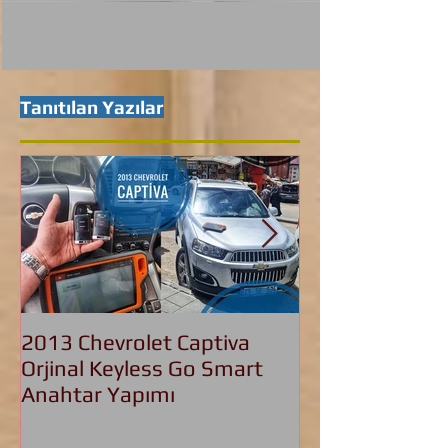
Tanıtılan Yazılar
2013 Chevrolet Captiva
2016 Bmw 3.20
Orjinal Keyless Go Smart
Nesil F30 Keyl
Anahtar Yapımı
Anahtar Yapım