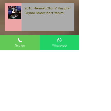
2016 Renault Clio IV Kayıptan
Orjinal Smart Kart Yapımı
Telefon
WhatsApp
2010 Peugeot Bipper Kayıptan
Orjinal Sustalı Kumandalı Anahtar
Yapımı
2010 Volkswagen Jetta Kayıptan
2 Adet Sustalı Kumandalı Anahtar
Yapımı