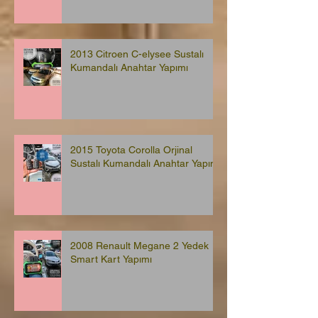
2013 Citroen C-elysee Sustalı
Kumandalı Anahtar Yapımı
2015 Toyota Corolla Orjinal
Sustalı Kumandalı Anahtar Yapımı
2008 Renault Megane 2 Yedek
Smart Kart Yapımı