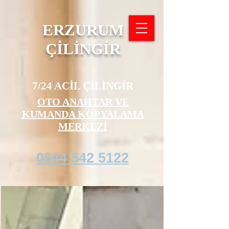
ERZURUM
ÇİLİNGİR
7/24 ACİL ÇİLİNGİR
OTO ANAHTAR VE
KUMANDA KOPYALAMA
MERKEZİ
0544 542 5122