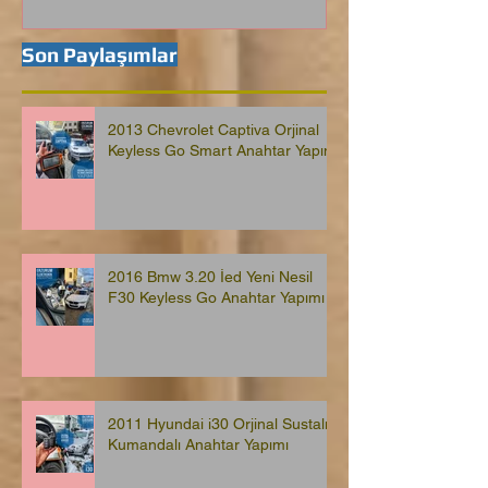
Son Paylaşımlar
2013 Chevrolet Captiva Orjinal
Keyless Go Smart Anahtar Yapımı
2016 Bmw 3.20 İed Yeni Nesil
F30 Keyless Go Anahtar Yapımı
2011 Hyundai i30 Orjinal Sustalı
Kumandalı Anahtar Yapımı