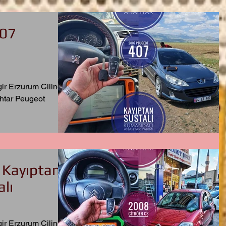
407
ı
gir Erzurum Cilingir
htar Peugeot
 Kayıptan
lı
gir Erzurum Cilingir