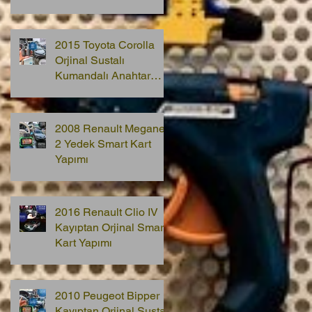
2015 Toyota Corolla
Orjinal Sustalı
Kumandalı Anahtar
Yapımı
2008 Renault Megane
2 Yedek Smart Kart
Yapımı
2016 Renault Clio IV
Kayıptan Orjinal Smart
Kart Yapımı
2010 Peugeot Bipper
Kayıptan Orjinal Sustalı