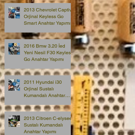
2013 Chevrolet Captiva
Orjinal Keyless Go
Smart Anahtar Yapımı
2016 Bmw 3.20 İed
Yeni Nesil F30 Keyless
Go Anahtar Yapımı
2011 Hyundai i30
Orjinal Sustalı
Kumandalı Anahtar
Yapımı
2013 Citroen C-elysee
Sustalı Kumandalı
Anahtar Yapımı