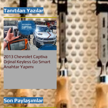
Tanıtılan Yazılar
2013 Chevrolet Captiva
2016 Bmw 3.20 İed Yeni
Orjinal Keyless Go Smart
Nesil F30 Keyless Go
Anahtar Yapımı
Anahtar Yapımı
Son Paylaşımlar