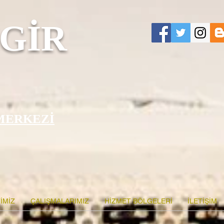
GİR
MERKEZİ
İMİZ
ÇALIŞMALARIMIZ
HİZMET BÖLGELERİ
İLETİŞİM