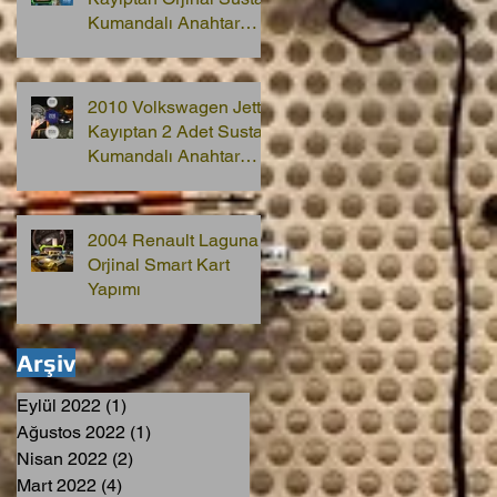
Kumandalı Anahtar
Yapımı
2010 Volkswagen Jetta
Kayıptan 2 Adet Sustalı
Kumandalı Anahtar
Yapımı
2004 Renault Laguna 2
Orjinal Smart Kart
Yapımı
Arşiv
Eylül 2022
(1)
1 yazı
Ağustos 2022
(1)
1 yazı
Nisan 2022
(2)
2 yazı
Mart 2022
(4)
4 yazı