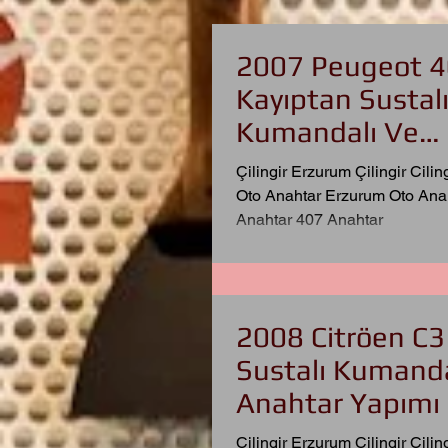
2007 Peugeot 
Kayıptan Sustal
Kumandalı Ve
İmmobilizerli Anahtar
Çilingir Erzurum Çilingir Cilin
Yapımı
Oto Anahtar Erzurum Oto Ana
Anahtar 407 Anahtar
2008 Citröen C3
Sustalı Kumanda
Anahtar Yapımı
Çilingir Erzurum Çilingir Cilin