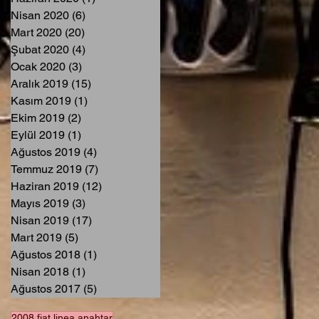
Nisan 2020
(6)
6 yazı
Mart 2020
(20)
20 yazı
Şubat 2020
(4)
4 yazı
Ocak 2020
(3)
3 yazı
Aralık 2019
(15)
15 yazı
Kasım 2019
(1)
1 yazı
Ekim 2019
(2)
2 yazı
Eylül 2019
(1)
1 yazı
Ağustos 2019
(4)
4 yazı
Temmuz 2019
(7)
7 yazı
Haziran 2019
(12)
12 yazı
Mayıs 2019
(3)
3 yazı
Nisan 2019
(17)
17 yazı
Mart 2019
(5)
5 yazı
Ağustos 2018
(1)
1 yazı
Nisan 2018
(1)
1 yazı
Ağustos 2017
(5)
5 yazı
2008 fiat linea anahtar