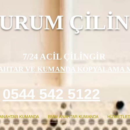
URUM ÇİLİN
7/24 ACİL ÇİLİNGİR
AHTAR VE KUMANDA KOPYALAMA 
0544 542 5122
ANAHTAR KUMANDA
BMW ANAHTAR KUMANDA
HİZMETLET