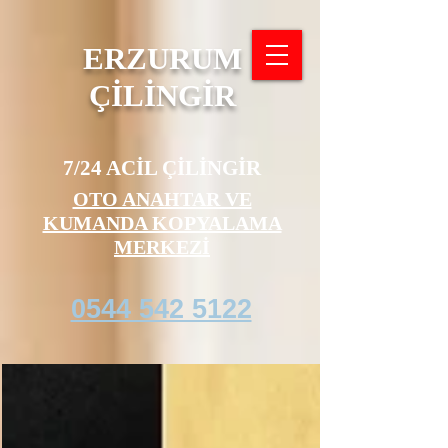
ERZURUM
ÇİLİNGİR
7/24 ACİL ÇİLİNGİR
OTO ANAHTAR VE
KUMANDA KOPYALAMA
MERKEZİ
0544 542 5122