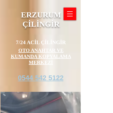
ERZURUM
ÇİLİNGİR
7/24 ACİL ÇİLİNGİR
OTO ANAHTAR VE
KUMANDA KOPYALAMA
MERKEZİ
0544 542 5122