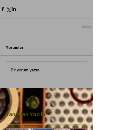
Yorumlar
Bir yorum yazın...
Tanıtılan Yazılar