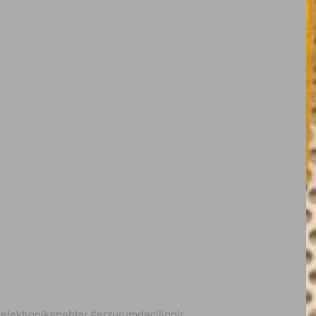
elektronikanahtar
#erzurumdaçilingir