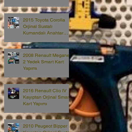
2015 Toyota Corolla
Orjinal Sustalı
Kumandalı Anahtar
Yapımı
2008 Renault Megane
2 Yedek Smart Kart
Yapımı
2016 Renault Clio IV
Kayıptan Orjinal Smart
Kart Yapımı
2010 Peugeot Bipper