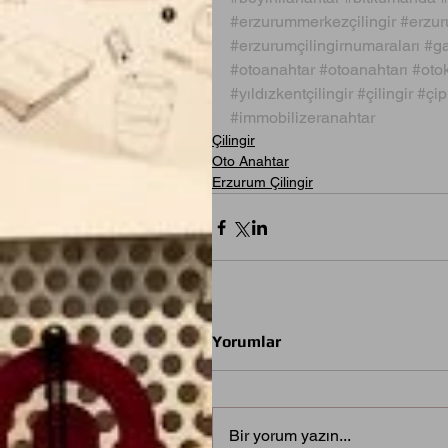
#erzurummerkezçilingir
#erzur
#erzurumçilingirnumaraları
#g
#otoanahtar
#otoanahtarı
#oto
#yıldızkentçilingir
#çilingir
#çip
#immobilizeranahtar
Çilingir
Oto Anahtar
Erzurum Çilingir
Yorumlar
Bir yorum yazın...