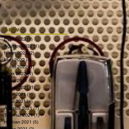
Arşiv
Eylül 2022
(1)
1 yazı
Ağustos 2022
(1)
1 yazı
Nisan 2022
(2)
2 yazı
Mart 2022
(4)
4 yazı
Şubat 2022
(1)
1 yazı
Ocak 2022
(1)
1 yazı
Aralık 2021
(1)
1 yazı
Kasım 2021
(1)
1 yazı
Ekim 2021
(1)
1 yazı
Eylül 2021
(4)
4 yazı
Ağustos 2021
(7)
7 yazı
Temmuz 2021
(1)
1 yazı
Haziran 2021
(5)
5 yazı
Mayıs 2021
(2)
2 yazı