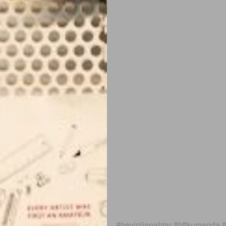
#beyinlianahtar
#bftkumanda
#