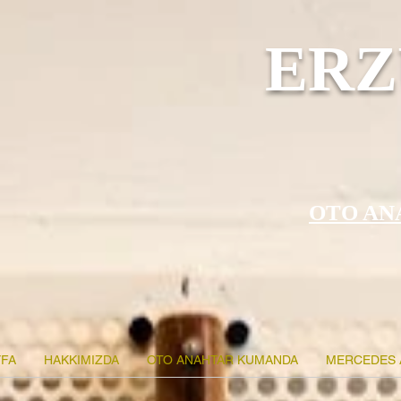
ERZ
OTO AN
FA
HAKKIMIZDA
OTO ANAHTAR KUMANDA
MERCEDES 