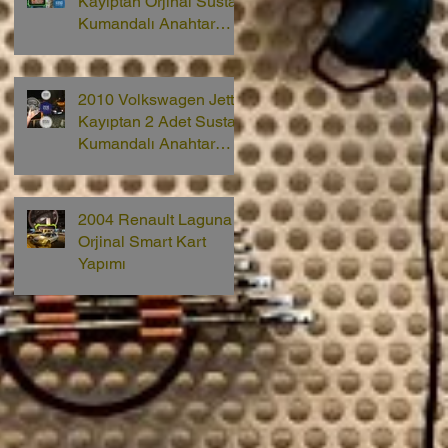
Kayıptan Orjinal Sustalı
Kumandalı Anahtar
Yapımı
2010 Volkswagen Jetta
Kayıptan 2 Adet Sustalı
Kumandalı Anahtar
Yapımı
2004 Renault Laguna 2
Orjinal Smart Kart
Yapımı