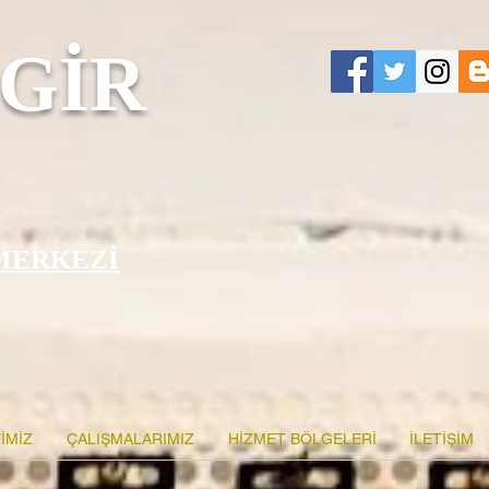
GİR
MERKEZİ
İMİZ
ÇALIŞMALARIMIZ
HİZMET BÖLGELERİ
İLETİŞİM