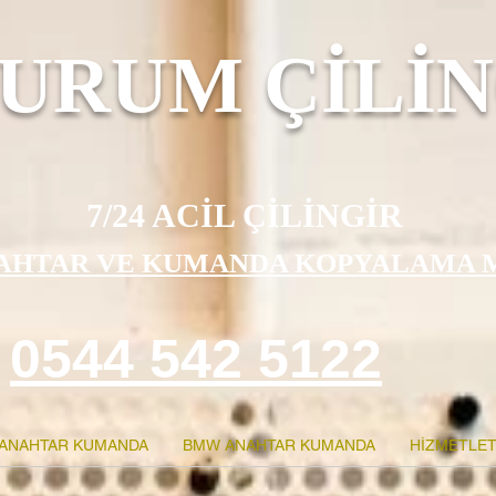
URUM ÇİLİN
7/24 ACİL ÇİLİNGİR
AHTAR VE KUMANDA KOPYALAMA 
0544 542 5122
ANAHTAR KUMANDA
BMW ANAHTAR KUMANDA
HİZMETLET