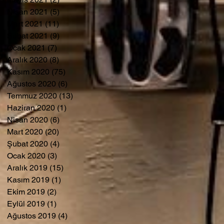
Nisan 2021
(5)
5 yazı
Mart 2021
(11)
11 yazı
Şubat 2021
(9)
9 yazı
Ocak 2021
(7)
7 yazı
Aralık 2020
(8)
8 yazı
Kasım 2020
(75)
75 yazı
Ağustos 2020
(6)
6 yazı
Temmuz 2020
(13)
13 yazı
Haziran 2020
(1)
1 yazı
Nisan 2020
(6)
6 yazı
Mart 2020
(20)
20 yazı
Şubat 2020
(4)
4 yazı
Ocak 2020
(3)
3 yazı
Aralık 2019
(15)
15 yazı
Kasım 2019
(1)
1 yazı
Ekim 2019
(2)
2 yazı
Eylül 2019
(1)
1 yazı
Ağustos 2019
(4)
4 yazı