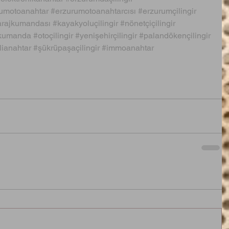
umotoanahtar
#erzurumotoanahtarcısı
#erzurumçilingir
arajkumandası
#kayakyoluçilingir
#nönetçiçilingir
kumanda
#otoçilingir
#yenişehirçilingir
#palandökençilingir
lianahtar
#şükrüpaşaçilingir
#immoanahtar