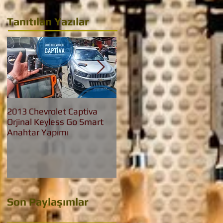
Tanıtılan Yazılar
2013 Chevrolet Captiva
2016 Bmw 3.20 İed Yeni
Orjinal Keyless Go Smart
Nesil F30 Keyless Go
Anahtar Yapımı
Anahtar Yapımı
Son Paylaşımlar