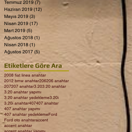
Temmuz 2019
(7)
7 yazı
Haziran 2019
(12)
12 yazı
Mayıs 2019
(3)
3 yazı
Nisan 2019
(17)
17 yazı
Mart 2019
(5)
5 yazı
Ağustos 2018
(1)
1 yazı
Nisan 2018
(1)
1 yazı
Ağustos 2017
(5)
5 yazı
Etiketlere Göre Ara
2008 fiat linea anahtar
2012 bmw anahtar
206
206 anahtar
207
207 anahtar
3.20
3.20 anahtar
3.20 anahtar yapımı
3.20 anahtar yedekleme
3.20i
3.20i anahtar
407
407 anahtar
407 anahtar yapımı
407 anahtar yedekleme
Ford
Ford oto anahtar
accent
accent anahtar
accent anahtar yapımı